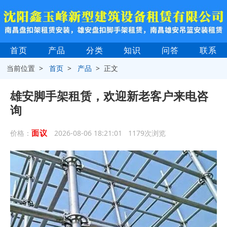
首页
产品
分类
知识
问答
联系
当前位置 >
首页
>
产品
> 正文
雄安脚手架租赁，欢迎新老客户来电咨
询
面议
价格：
2026-08-06 18:21:01 1179次浏览