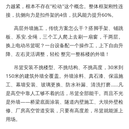
力越紧，根本不存在"松动"这个概念。整体框架刚性连
接，抗侧向力是扣件架的4倍，抗风能力提升60%。
高层外墙施工，传统方案怎么干？搭脚手架、铺跳
板、系安.全绳，三个工人爬上去刷一扇窗，干两层。
换上电动吊篮呢？一台设备配一个操作工，上下自由升
降、左右灵活调整，轻松 整完一整栋楼的外墙！
吊篮安装不挑楼型、不挑结构、不挑高度，30米到
150米的建筑外墙全覆盖。外墙涂料、真石漆、保温施
工、幕墙安装、玻璃更换、防水补漏、清洗打磨……凡
是高空中靠人工够不着的活，吊篮全部能干。而且不光
是外墙——桥梁底面涂装、隧道内壁施工、大坝外壁检
修、厂房高空管道安装，只要有高度差，吊篮就能派上
用场。