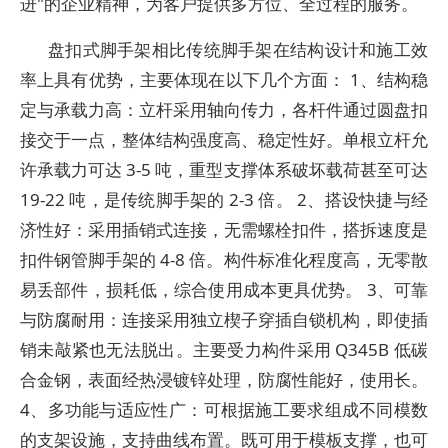
进"的企业精神，为客户提供多方位、全过程的服务。
盘扣式脚手架相比传统脚手架在结构设计和施工效
率上具有优势，主要体现在以下几个方面： ‌1、结构稳
定与承载力高‌：立杆采用轴向传力，各杆件通过圆盘扣
接交于一点，整体结构强度高、稳定性好。单根立杆允
许承载力可达 3-5 吨，重型支撑体系破坏载荷甚至可达
19-22 吨，是传统脚手架的 2-3 倍。 2、搭设快捷与经
济性好‌：采用插销式连接，无需螺栓扣件，搭拆速度是
扣件钢管脚手架的 4-8 倍。构件标准化程度高，无零散
易丢部件，损耗低，综合使用成本更具优势。 3、可靠
与防腐耐用‌：连接采用独立楔子穿插自锁机构，即使插
销未敲紧也无法脱出。主要受力构件采用 Q345B 低碳
合金钢，表面经热浸镀锌处理，防腐性能好，使用长。
4、多功能与适应性广‌：可根据施工要求组成不同模数
的支架设施，支持曲线布置。既可用于模板支撑，也可