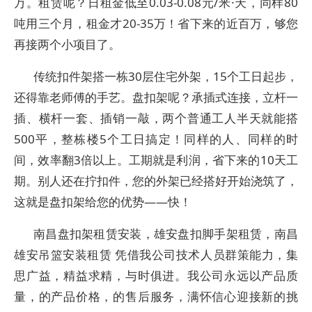
万。租赁呢？日租金低至0.03-0.08元/米·天，同样80
吨用三个月，租金才20-35万！省下来的近百万，够您
再接两个小项目了。
传统扣件架搭一栋30层住宅外架，15个工日起步，
还得靠老师傅的手艺。盘扣架呢？承插式连接，立杆一
插、横杆一套、插销一敲，两个普通工人半天就能搭
500平，整栋楼5个工日搞定！同样的人、同样的时
间，效率翻3倍以上。工期就是利润，省下来的10天工
期。别人还在拧扣件，您的外架已经搭好开始浇筑了，
这就是盘扣架给您的优势——快！
南昌盘扣架租赁安装，雄安盘扣脚手架租赁，南昌
雄安吊篮安装租赁 凭借我公司技术人员群策能力，集
思广益，精益求精，与时俱进。我公司永远以产品质
量，的产品价格，的售后服务，满怀信心迎接新的挑