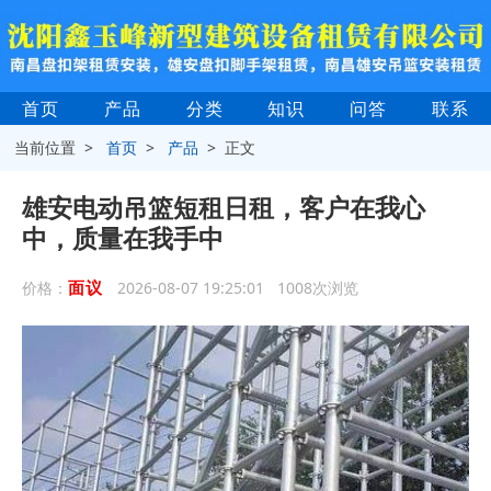
首页
产品
分类
知识
问答
联系
当前位置 >
首页
>
产品
> 正文
雄安电动吊篮短租日租，客户在我心
中，质量在我手中
面议
价格：
2026-08-07 19:25:01 1008次浏览